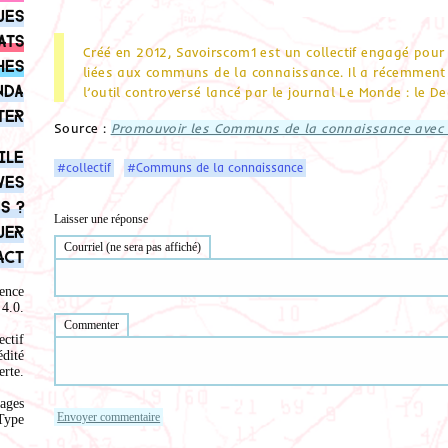
ues
ats
Créé en 2012, Savoirscom1 est un collectif engagé pour 
hes
liées aux communs de la connaissance. Il a récemment 
nda
l’outil controversé lancé par le journal Le Monde : le D
ter
Source :
Promouvoir les Communs de la connaissance avec S
ile
#collectif
#Communs de la connaissance
ves
s ?
Laisser une réponse
uer
Courriel (ne sera pas affiché)
act
ence
4.0
.
Commenter
ectif
édité
rte.
ages
Type