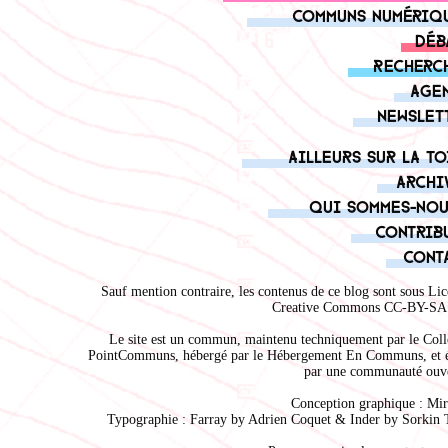
Communs numériq
Déb
Recherc
Age
Newslet
Ailleurs sur la to
Archi
Qui sommes-nou
Contrib
Cont
Sauf mention contraire, les contenus de ce blog sont sous
Lic
Creative Commons CC-BY-SA 
Le site est un commun, maintenu techniquement par le
Coll
PointCommuns
, hébergé par le
Hébergement En Communs
, et 
par une communauté ouve
Conception graphique :
Mir
Typographie : Farray by
Adrien Coque
t & Inder by
Sorkin 