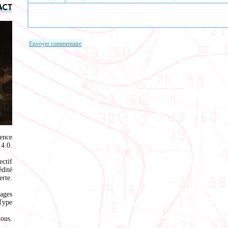
act
ence
4.0
.
ectif
édité
rte.
ages
Type
nous
.