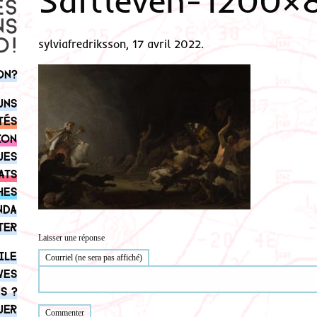
Saftleven-1200×
sylviafredriksson, 17 avril 2022.
on?
uns
tés
ion
ues
ats
hes
nda
ter
Laisser une réponse
ile
Courriel (ne sera pas affiché)
ves
s ?
uer
Commenter