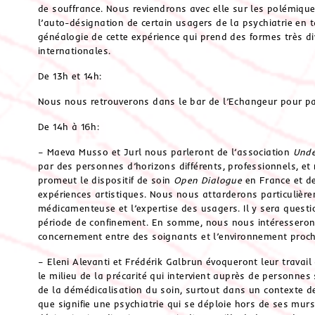
de souffrance. Nous reviendrons avec elle sur les polémiqu
l’auto-désignation de certain usagers de la psychiatrie en
généalogie de cette expérience qui prend des formes très div
internationales.
De 13h et 14h:
Nous nous retrouverons dans le bar de l’Echangeur pour pa
De 14h à 16h:
– Maeva Musso et Jurl nous parleront de l’association
Unde
par des personnes d’horizons différents, professionnels, et
promeut le dispositif de soin
Open Dialogue
en France et de
expériences artistiques. Nous nous attarderons particulière
médicamenteuse et l’expertise des usagers. Il y sera questio
période de confinement. En somme, nous nous intéresserons
concernement entre des soignants et l’environnement proch
– Eleni Alevanti et Frédérik Galbrun évoqueront leur travai
le milieu de la précarité qui intervient auprès de personnes
de la démédicalisation du soin, surtout dans un contexte d
que signifie une psychiatrie qui se déploie hors de ses mur