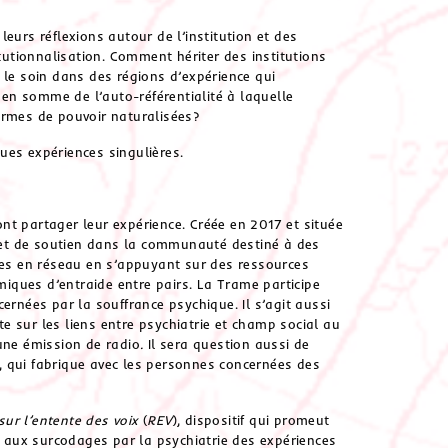
eurs réflexions autour de l’institution et des
itutionnalisation. Comment hériter des institutions
 le soin dans des régions d’expérience qui
en somme de l’auto-référentialité à laquelle
ormes de pouvoir naturalisées?
ues expériences singulières.
ont partager leur expérience. Créée en 2017 et située
n et de soutien dans la communauté destiné à des
ques en réseau en s’appuyant sur des ressources
amiques d’entraide entre pairs. La Trame participe
ernées par la souffrance psychique. Il s’agit aussi
 sur les liens entre psychiatrie et champ social au
d’une émission de radio
.
Il sera question aussi de
ne, qui fabrique avec les personnes concernées des
sur l’entente des voix
(
REV
), dispositif qui promeut
aux surcodages par la psychiatrie des expériences