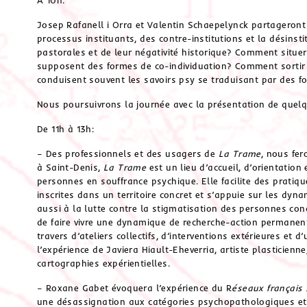
Josep Rafanell i Orra et Valentin Schaepelynck partageront l
processus instituants, des contre-institutions et la désinst
pastorales et de leur négativité historique? Comment situer
supposent des formes de co-individuation? Comment sortir 
conduisent souvent les savoirs psy se traduisant par des f
Nous poursuivrons la journée avec la présentation de quelq
De 11h à 13h:
– Des professionnels et des usagers de
La Trame
, nous fer
à Saint-Denis,
La Trame
est un lieu d’accueil, d’orientatio
personnes en souffrance psychique. Elle facilite des prati
inscrites dans un territoire concret et s’appuie sur les dyn
aussi à la lutte contre la stigmatisation des personnes conc
de faire vivre une dynamique de recherche-action permanente
travers d’ateliers collectifs, d’interventions extérieures et 
l’expérience de Javiera Hiault-Eheverria, artiste plasticien
cartographies expérientielles.
– Roxane Gabet évoquera l’expérience du R
éseaux français 
une désassignation aux catégories psychopathologiques et 