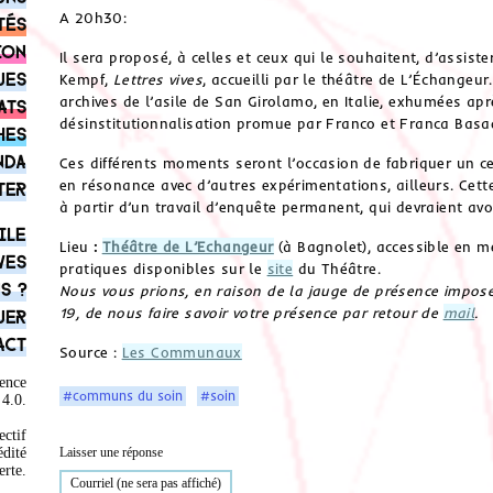
A 20h30:
tés
ion
Il sera proposé, à celles et ceux qui le souhaitent, d’assist
ues
Kempf,
Lettres vives
, accueilli par le théâtre de L’Échangeur.
archives de l’asile de San Girolamo, en Italie, exhumées apr
ats
désinstitutionnalisation promue par Franco et Franca Basag
hes
nda
Ces différents moments seront l’occasion de fabriquer un
en résonance avec d’autres expérimentations, ailleurs. Cette
ter
à partir d’un travail d’enquête permanent, qui devraient avoi
ile
Lieu
:
Théâtre de L’Echangeur
(à Bagnolet), accessible en m
ves
pratiques disponibles sur le
site
du Théâtre.
s ?
Nous vous prions, en raison de la jauge de présence imposé
19, de nous faire savoir votre présence par retour de
mail
.
uer
act
Source :
Les Communaux
ence
#communs du soin
#soin
4.0
.
ectif
Laisser une réponse
édité
rte.
Courriel (ne sera pas affiché)