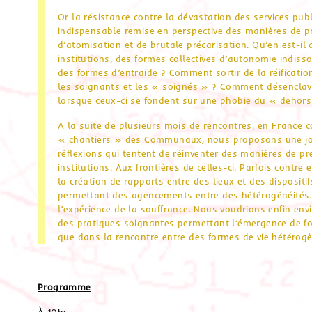
Or la résistance contre la dévastation des services pu
indispensable remise en perspective des manières de pr
d’atomisation et de brutale précarisation. Qu’en est-il
institutions, des formes collectives d’autonomie indiss
des formes d’entraide ? Comment sortir de la réification
les soignants et les « soignés » ? Comment désenclave
lorsque ceux-ci se fondent sur une phobie du « dehors 
A la suite de plusieurs mois de rencontres, en France 
« chantiers » des Communaux, nous proposons une jou
réflexions qui tentent de réinventer des manières de pre
institutions. Aux frontières de celles-ci. Parfois contre
la création de rapports entre des lieux et des disposit
permettant des agencements entre des hétérogénéités. 
l’expérience de la souffrance. Nous voudrions enfin en
des pratiques soignantes permettant l’émergence de f
que dans la rencontre entre des formes de vie hétérog
Programme
À 10h: