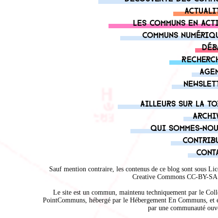
Actuali
Les communs en act
Communs numériq
Déb
Recherc
Age
Newslet
Ailleurs sur la to
Archi
Qui sommes-nou
Contrib
Cont
Sauf mention contraire, les contenus de ce blog sont sous
Lic
Creative Commons CC-BY-SA 
Le site est un commun, maintenu techniquement par le
Coll
PointCommuns
, hébergé par le
Hébergement En Communs
, et 
par une communauté ouve