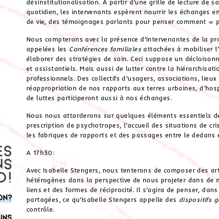
désinstitutionalisation. A partir d’une grille de lecture de sa
quotidien, les intervenants espèrent nourrir les échanges en
de vie, des témoignages parlants pour penser comment « 
Nous compterons avec la présence d’intervenantes de la pro
appelées les
Conférences familiales
attachées à mobiliser l’
élaborer des stratégies de soin. Ceci suppose un décloison
et assistantiels. Mais aussi de lutter contre la hiérarchisat
professionnels. Des collectifs d’usagers, associations, lieux
réappropriation de nos rapports aux terres urbaines, d’hospi
de luttes participeront aussi à nos échanges.
Nous nous attarderons sur quelques éléments essentiels des
prescription de psychotropes, l’accueil des situations de cris
les fabriques de rapports et des passages entre le dedans e
A 17h30:
Avec Isabelle Stengers, nous tenterons de composer des art
hétérogènes dans la perspective de nous projeter dans de n
liens et des formes de réciprocité. Il s’agira de penser, da
on?
partagées, ce qu’Isabelle Stengers appelle des
dispositifs g
contrôle.
uns