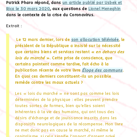
Patrick Pharo répond, dans
un article publié par Usbek et
Rica le 30 mars 2020
, aux questions de
Lionel Meneghin
dans le contexte de la crise du Coronavirus.
Extrait :
Le 12 mars dernier, lors de
son allocution télévisée
, le
président de la République a insisté sur la nécessité
que certains biens et services restent «
en dehors des
lois du marché
». Cette prise de conscience, que
certains pointent comme tardive, fait écho à la
publication récente de votre livre
Éloge des communs
.
En quoi ces derniers constituent-ils un possible
remède contre les maux actuels ?
Les « lois du marché » ne sont pas comme les lois
déterminées de la physique : elles peuvent prendre
toutes sortes de formes, bien qu’elles soient
inhérentes à la vie des humains, qui ont tous des
désirs d’échange et de jouissance inscrits dans les
dispositifs neurologiques de la récompense. Mon livre
ne met donc pas en cause le marché, ni même le
capitalisme, si cela signifie l’apport d’argent privé