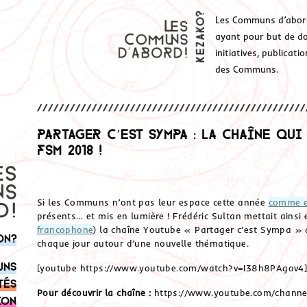
Les Communs d’abor
ayant pour but de don
initiatives, publicat
des Communs.
Partager C’est Sympa : la chaîne qui
FSM 2018 !
Si les Communs n’ont pas leur espace cette année
comme e
présents… et mis en lumière ! Frédéric Sultan mettait ainsi
francophone
) la chaîne Youtube « Partager c’est Sympa » q
on?
chaque jour autour d’une nouvelle thématique.
uns
[youtube https://www.youtube.com/watch?v=I38h8PAgov4
tés
Pour découvrir la chaîne :
https://www.youtube.com/chan
ion