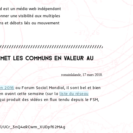
d est un média web indépendant
ner une visibilité aux multiples
ions et débats liés au mouvement
 met les communs en valeur au
romainlalande, 17 mars 2018.
n 2016
au Forum Social Mondial, il sont bel et bien
 en avant cette semaine (sur la
liste du réseau
ui produit des vidéos en flux tendu depuis le FSM,
]
nel/UCr_3nQ4eRCwm_XUDpf62MAg