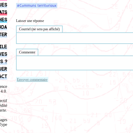
ues
#Communs territoriaux
ats
hes
Laisser une réponse
nda
Courriel (ne sera pas affiché)
ter
ile
Commenter
ves
s ?
uer
act
ence
4.0
.
ectif
édité
rte.
ages
Type