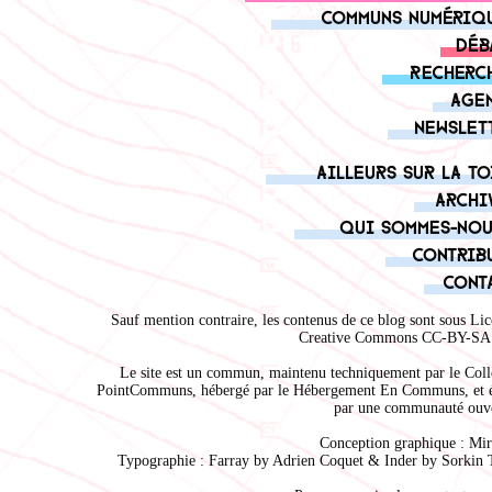
Communs numériq
Déb
Recherc
Age
Newslet
Ailleurs sur la to
Archi
Qui sommes-nou
Contrib
Cont
Sauf mention contraire, les contenus de ce blog sont sous
Lic
Creative Commons CC-BY-SA 
Le site est un commun, maintenu techniquement par le
Coll
PointCommuns
, hébergé par le
Hébergement En Communs
, et 
par une communauté ouve
Conception graphique :
Mir
Typographie : Farray by
Adrien Coque
t & Inder by
Sorkin 