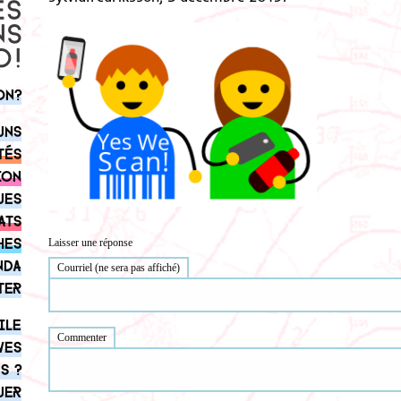
on?
uns
tés
ion
ues
ats
hes
Laisser une réponse
nda
Courriel (ne sera pas affiché)
ter
ile
Commenter
ves
s ?
uer