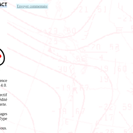
act
ence
4.0
.
ectif
édité
rte.
ages
Type
nous
.