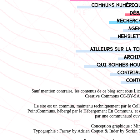
Communs numériq
Déb
Recherc
Age
Newslet
Ailleurs sur la to
Archi
Qui sommes-nou
Contrib
Cont
Sauf mention contraire, les contenus de ce blog sont sous
Lic
Creative Commons CC-BY-SA 
Le site est un commun, maintenu techniquement par le
Coll
PointCommuns
, hébergé par le
Hébergement En Communs
, et 
par une communauté ouve
Conception graphique :
Mir
Typographie : Farray by
Adrien Coque
t & Inder by
Sorkin 