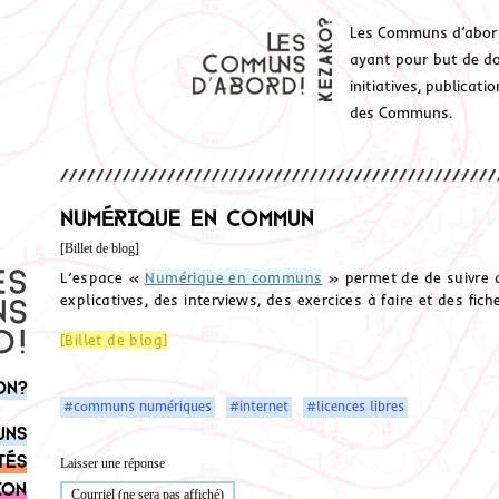
Les Communs d’abor
ayant pour but de don
initiatives, publicat
des Communs.
Numérique en commun
[Billet de blog]
L’espace «
Numérique en communs
» permet de de suivre d
explicatives, des interviews, des exercices à faire et des fic
[Billet de blog]
on?
#communs numériques
#internet
#licences libres
uns
tés
Laisser une réponse
ion
Courriel (ne sera pas affiché)