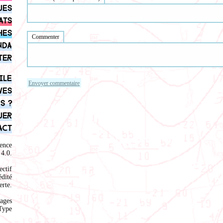
ues
ats
hes
Commenter
nda
ter
ile
ves
s ?
uer
act
ence
4.0
.
ectif
édité
rte.
ages
Type