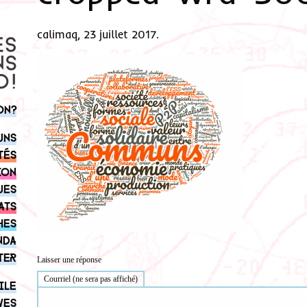
calimaq, 23 juillet 2017.
on?
uns
tés
ion
ues
ats
hes
nda
ter
Laisser une réponse
Courriel (ne sera pas affiché)
ile
ves