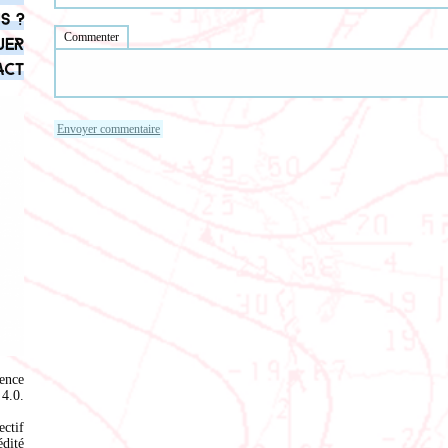
s ?
Commenter
uer
act
ence
4.0
.
ectif
édité