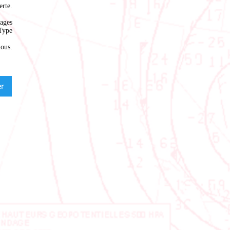
rte.
ages
Type
nous
.