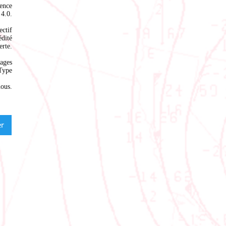
ence
4.0
.
ectif
édité
rte.
ages
Type
nous
.