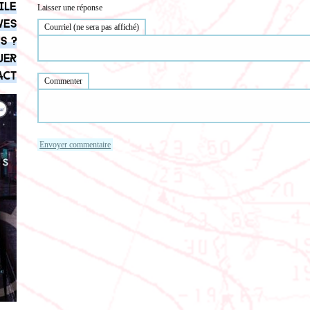
ile
Laisser une réponse
ves
Courriel (ne sera pas affiché)
s ?
uer
act
Commenter