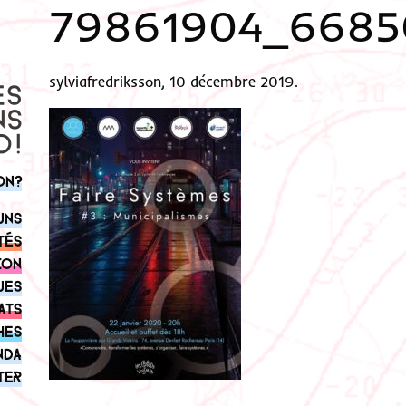
79861904_6685
sylviafredriksson, 10 décembre 2019.
on?
uns
tés
ion
ues
ats
hes
nda
ter