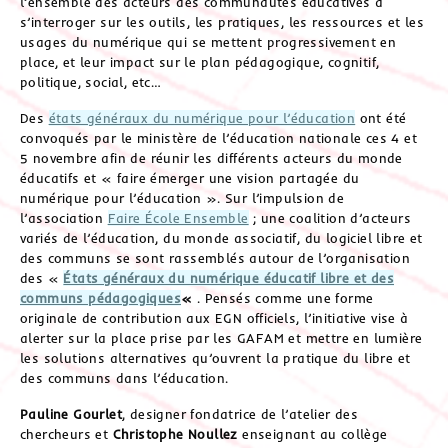
l’ensemble des acteurs des communautés éducatives à
s’interroger sur les outils, les pratiques, les ressources et les
usages du numérique qui se mettent progressivement en
place, et leur impact sur le plan pédagogique, cognitif,
politique, social, etc…
Des
états généraux du numérique pour l’éducation
ont été
convoqués par le ministère de l’éducation nationale ces 4 et
5 novembre afin de réunir les différents acteurs du monde
éducatifs et « faire émerger une vision partagée du
numérique pour l’éducation ». Sur l’impulsion de
l’association
Faire École Ensemble
; une coalition d’acteurs
variés de l’éducation, du monde associatif, du logiciel libre et
des communs se sont rassemblés autour de l’organisation
des «
États généraux du numérique éducatif libre et des
communs pédagogiques
«
. Pensés comme une forme
originale de contribution aux EGN officiels, l’initiative vise à
alerter sur la place prise par les GAFAM et mettre en lumière
les solutions alternatives qu’ouvrent la pratique du libre et
des communs dans l’éducation.
Pauline Gourlet
, designer fondatrice de l’atelier des
chercheurs et
Christophe Noullez
enseignant au collège