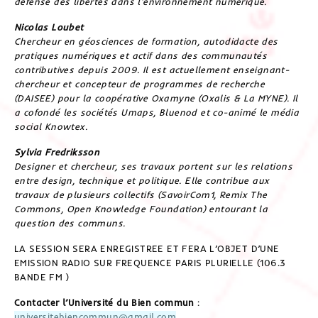
défense des libertés dans l’environnement numérique.
Nicolas Loubet
Chercheur en géosciences de formation, autodidacte des
pratiques numériques et actif dans des communautés
contributives depuis 2009. Il est actuellement enseignant-
chercheur et concepteur de programmes de recherche
(DAISEE) pour la coopérative Oxamyne (Oxalis & La MYNE). Il
a cofondé les sociétés Umaps, Bluenod et co-animé le média
social Knowtex.
Sylvia Fredriksson
Designer et chercheur, ses travaux portent sur les relations
entre design, technique et politique. Elle contribue aux
travaux de plusieurs collectifs (SavoirCom1, Remix The
Commons, Open Knowledge Foundation) entourant la
question des communs.
LA SESSION SERA ENREGISTREE ET FERA L’OBJET D’UNE
EMISSION RADIO SUR FREQUENCE PARIS PLURIELLE (106.3
BANDE FM )
Contacter l’Université du Bien commun
:
universitebiencommun@gmail.com