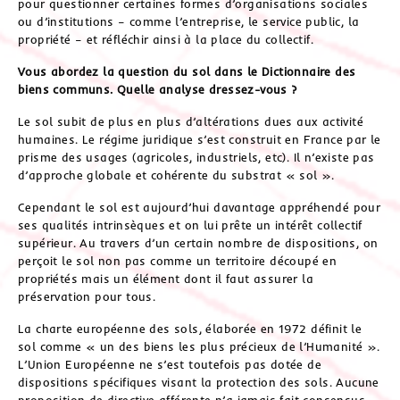
pour questionner certaines formes d’organisations sociales
ou d’institutions – comme l’entreprise, le service public, la
propriété – et réfléchir ainsi à la place du collectif.
Vous abordez la question du sol dans le Dictionnaire des
biens communs. Quelle analyse dressez-vous ?
Le sol subit de plus en plus d’altérations dues aux activité
humaines. Le régime juridique s’est construit en France par le
prisme des usages (agricoles, industriels, etc). Il n’existe pas
d’approche globale et cohérente du substrat « sol ».
Cependant le sol est aujourd’hui davantage appréhendé pour
ses qualités intrinsèques et on lui prête un intérêt collectif
supérieur. Au travers d’un certain nombre de dispositions, on
perçoit le sol non pas comme un territoire découpé en
propriétés mais un élément dont il faut assurer la
préservation pour tous.
La charte européenne des sols, élaborée en 1972 définit le
sol comme « un des biens les plus précieux de l’Humanité ».
L’Union Européenne ne s’est toutefois pas dotée de
dispositions spécifiques visant la protection des sols. Aucune
proposition de directive afférente n’a jamais fait consensus