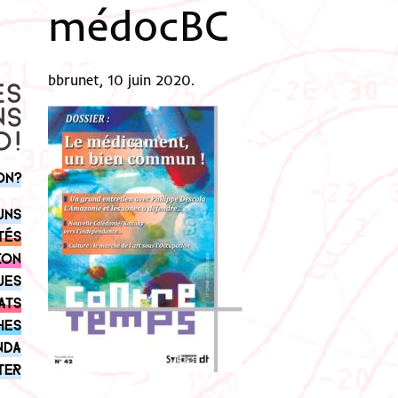
médocBC
bbrunet, 10 juin 2020.
on?
uns
tés
ion
ues
ats
hes
nda
ter