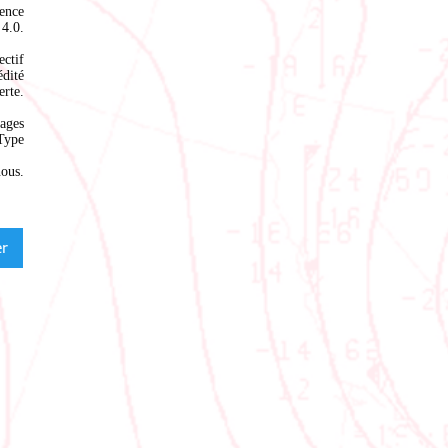
ence
4.0
.
ectif
édité
rte.
ages
Type
nous
.