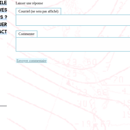
ile
Laisser une réponse
ves
Courriel (ne sera pas affiché)
s ?
uer
act
Commenter