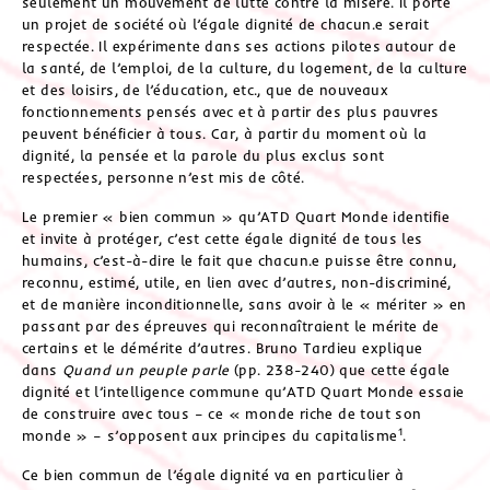
seulement un mouvement de lutte contre la misère. Il porte
un projet de société où l’égale dignité de chacun.e serait
respectée. Il expérimente dans ses actions pilotes autour de
la santé, de l’emploi, de la culture, du logement, de la culture
et des loisirs, de l’éducation, etc., que de nouveaux
fonctionnements pensés avec et à partir des plus pauvres
peuvent bénéficier à tous. Car, à partir du moment où la
dignité, la pensée et la parole du plus exclus sont
respectées, personne n’est mis de côté.
Le premier « bien commun » qu’ATD Quart Monde identifie
et invite à protéger, c’est cette égale dignité de tous les
humains, c’est-à-dire le fait que chacun.e puisse être connu,
reconnu, estimé, utile, en lien avec d’autres, non-discriminé,
et de manière inconditionnelle, sans avoir à le « mériter » en
passant par des épreuves qui reconnaîtraient le mérite de
certains et le démérite d’autres. Bruno Tardieu explique
dans
Quand un peuple parle
(pp. 238-240) que cette égale
dignité et l’intelligence commune qu’ATD Quart Monde essaie
de construire avec tous – ce « monde riche de tout son
1
monde » – s’opposent aux principes du capitalisme
.
Ce bien commun de l’égale dignité va en particulier à