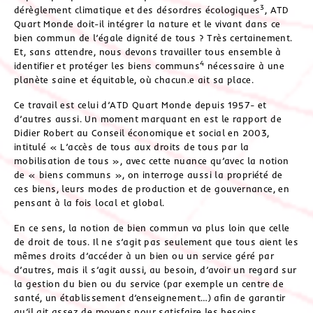
3
dérèglement climatique et des désordres écologiques
, ATD
Quart Monde doit-il intégrer la nature et le vivant dans ce
bien commun de l’égale dignité de tous ? Très certainement.
Et, sans attendre, nous devons travailler tous ensemble à
4
identifier et protéger les biens communs
nécessaire à une
planète saine et équitable, où chacun.e ait sa place.
Ce travail est celui d’ATD Quart Monde depuis 1957- et
d’autres aussi. Un moment marquant en est le rapport de
Didier Robert au Conseil économique et social en 2003,
intitulé « L’accès de tous aux droits de tous par la
mobilisation de tous », avec cette nuance qu’avec la notion
de « biens communs », on interroge aussi la propriété de
ces biens, leurs modes de production et de gouvernance, en
pensant à la fois local et global.
En ce sens, la notion de bien commun va plus loin que celle
de droit de tous. Il ne s’agit pas seulement que tous aient les
mêmes droits d’accéder à un bien ou un service géré par
d’autres, mais il s’agit aussi, au besoin, d’avoir un regard sur
la gestion du bien ou du service (par exemple un centre de
santé, un établissement d’enseignement…) afin de garantir
qu’il ait assez de moyens pour satisfaire les besoins