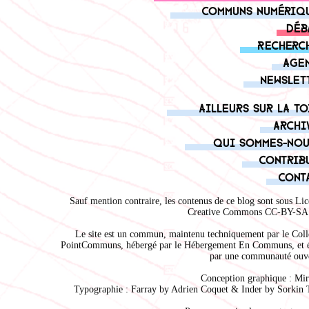
Communs numériq
Déb
Recherc
Age
Newslet
Ailleurs sur la to
Archi
Qui sommes-nou
Contrib
Cont
Sauf mention contraire, les contenus de ce blog sont sous
Lic
Creative Commons CC-BY-SA 
Le site est un commun, maintenu techniquement par le
Coll
PointCommuns
, hébergé par le
Hébergement En Communs
, et 
par une communauté ouve
Conception graphique :
Mir
Typographie : Farray by
Adrien Coque
t & Inder by
Sorkin 