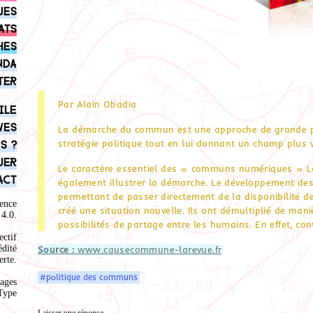
ues
ats
hes
nda
ter
Par Alain Obadia
ile
ves
La démarche du commun est une approche de grande por
stratégie politique tout en lui donnant un champ plus 
s ?
uer
Le caractère essentiel des « communs numériques » 
act
également illustrer la démarche. Le développement de
permettant de passer directement de la disponibilité de
ence
créé une situation nouvelle. Ils ont démultiplié de mani
4.0
.
possibilités de partage entre les humains. En effet, co
ectif
édité
Source :
www.causecommune-larevue.fr
rte.
#politique des communs
ages
Type
Laisser une réponse