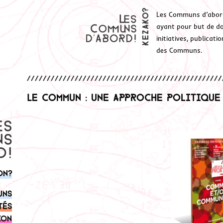
Les Communs d’abor
ayant pour but de don
initiatives, publicat
des Communs.
Le commun : une approche politique
on?
uns
tés
ion