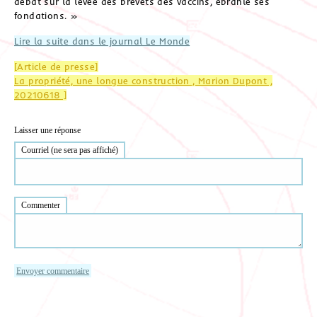
débat sur la levée des brevets des vaccins, ébranle ses
fondations. »
Lire la suite dans le journal Le Monde
[Article de presse]
La propriété, une longue construction , Marion Dupont ,
20210618 ]
Laisser une réponse
Courriel (ne sera pas affiché)
Commenter