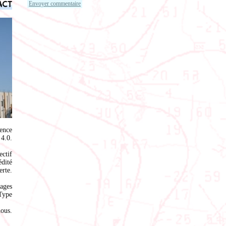
act
ence
4.0
.
ectif
édité
rte.
ages
Type
nous
.