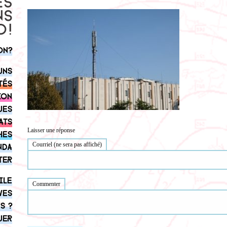
on?
uns
tés
ion
ues
ats
Laisser une réponse
hes
Courriel (ne sera pas affiché)
nda
ter
ile
Commenter
ves
s ?
uer