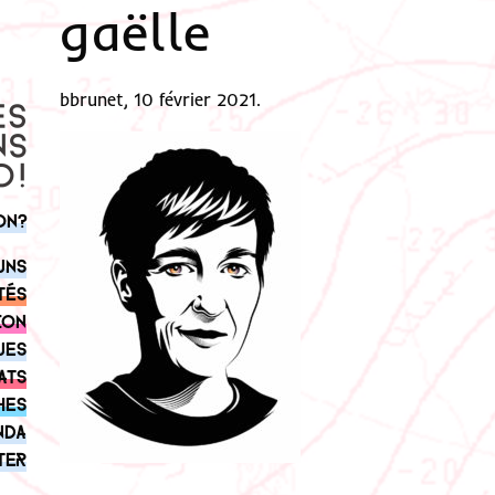
gaëlle
bbrunet, 10 février 2021.
on?
uns
tés
ion
ues
ats
hes
nda
ter