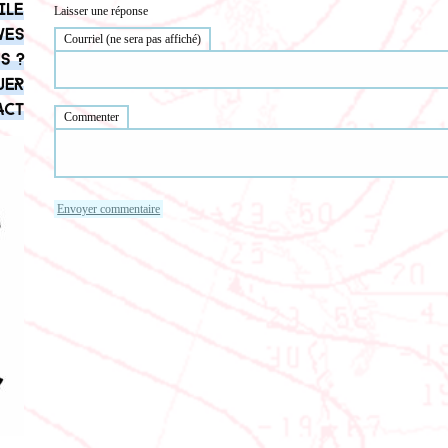
ile
Laisser une réponse
ves
Courriel (ne sera pas affiché)
s ?
uer
act
Commenter