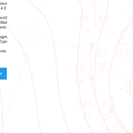
ence
4.0
.
ectif
édité
rte.
ages
Type
nous
.