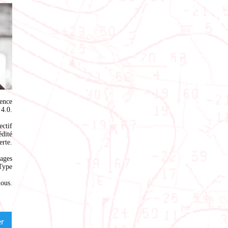
ence
4.0
.
ectif
édité
rte.
ages
Type
nous
.