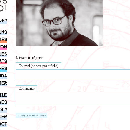
on?
uns
tés
ion
ues
Laisser une réponse
ats
Courriel (ne sera pas affiché)
hes
nda
ter
Commenter
ile
ves
s ?
uer
act