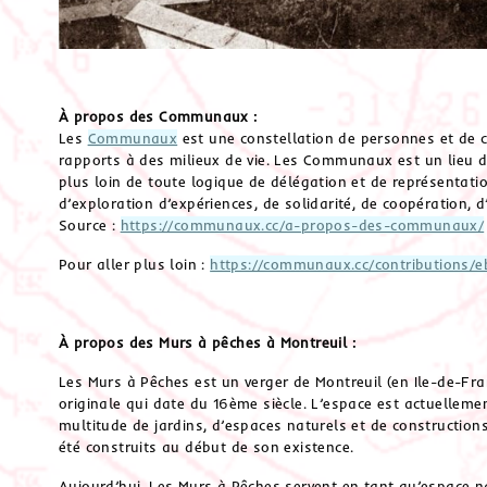
À propos des Communaux :
Les
Communaux
est une constellation de personnes et de c
rapports à des milieux de vie. Les Communaux est un lieu de
plus loin de toute logique de délégation et de représentation
d’exploration d’expériences, de solidarité, de coopération, d
Source :
https://communaux.cc/a-propos-des-communaux/
Pour aller plus loin :
https://communaux.cc/contributions/
À propos des Murs à pêches à Montreuil :
Les Murs à Pêches est un verger de Montreuil (en Ile-de-Fra
originale qui date du 16ème siècle. L’espace est actuellem
multitude de jardins, d’espaces naturels et de construction
été construits au début de son existence.
Aujourd’hui, Les Murs à Pêches servent en tant qu’espace n