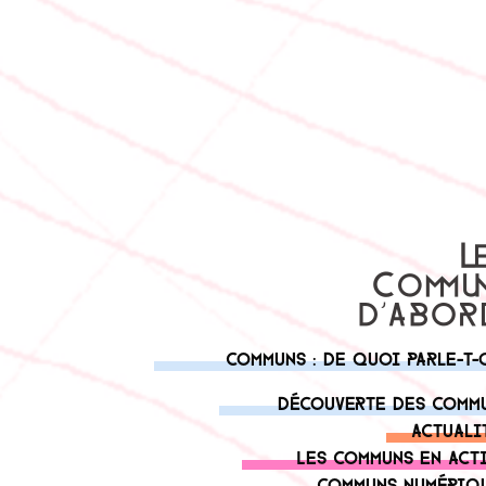
Communs : de quoi parle-t-
Découverte des comm
Actuali
Les communs en act
Communs numériq