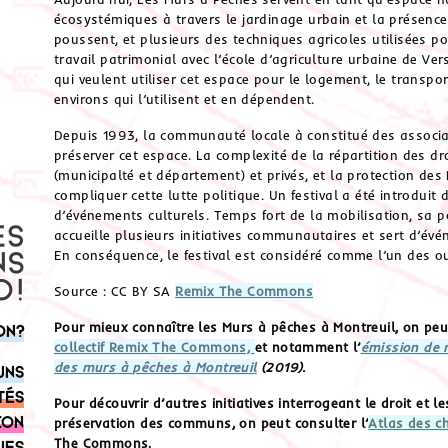
écosystémiques à travers le jardinage urbain et la présence 
poussent, et plusieurs des techniques agricoles utilisées pou
travail patrimonial avec l’école d’agriculture urbaine de Ver
qui veulent utiliser cet espace pour le logement, le transpor
environs qui l’utilisent et en dépendent.
Depuis 1993, la communauté locale à constitué des associa
préserver cet espace. La complexité de la répartition des dro
(municipalté et département) et privés, et la protection de
compliquer cette lutte politique. Un festival a été introduit 
d’événements culturels. Temps fort de la mobilisation, sa po
accueille plusieurs initiatives communautaires et sert d’évé
En conséquence, le festival est considéré comme l’un des ou
Source : CC BY SA
Remix The Commons
Pour mieux connaître les Murs à pêches à Montreuil, on peu
on?
collectif Remix The Commons,
et notamment l’
émission de 
des murs à pêches à Montreuil
(2019).
uns
tés
Pour découvrir d’autres initiatives interrogeant le droit et 
ion
préservation des communs, on peut consulter l’
Atlas des c
The Commons.
ues