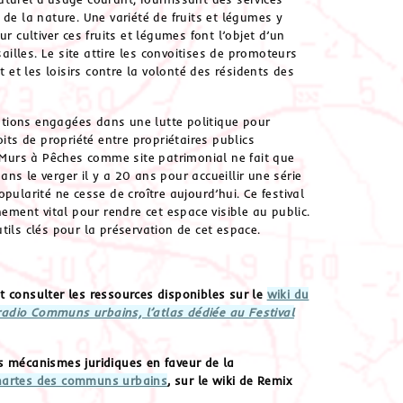
de la nature. Une variété de fruits et légumes y
r cultiver ces fruits et légumes font l’objet d’un
sailles. Le site attire les convoitises de promoteurs
t et les loisirs contre la volonté des résidents des
tions engagées dans une lutte politique pour
its de propriété entre propriétaires publics
s Murs à Pêches comme site patrimonial ne fait que
dans le verger il y a 20 ans pour accueillir une série
pularité ne cesse de croître aujourd’hui. Ce festival
nement vital pour rendre cet espace visible au public.
tils clés pour la préservation de cet espace.
t consulter les ressources disponibles sur le
wiki du
radio Communs urbains, l’atlas dédiée au Festival
les mécanismes juridiques en faveur de la
hartes des communs urbains
, sur le wiki de Remix