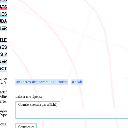
ats
hes
nda
ter
ile
ves
s ?
uer
act
ence
#chartes des communs urbains
#droit
4.0
.
ectif
Laisser une réponse
édité
rte.
Courriel (ne sera pas affiché)
ages
Type
nous
.
Commenter