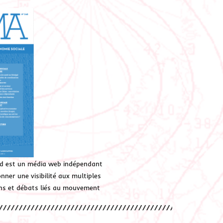
d est un média web indépendant
ner une visibilité aux multiples
ions et débats liés au mouvement