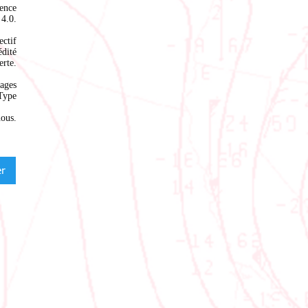
ence
4.0
.
ectif
édité
rte.
ages
Type
nous
.