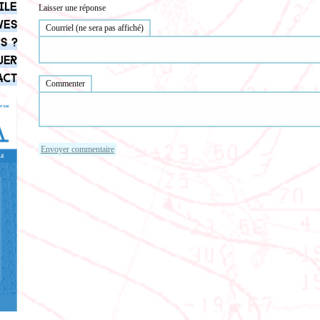
ile
Laisser une réponse
ves
Courriel (ne sera pas affiché)
s ?
uer
act
Commenter