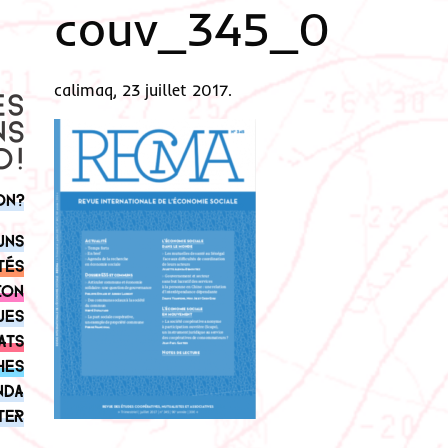
couv_345_0
calimaq, 23 juillet 2017.
on?
uns
tés
ion
ues
ats
hes
nda
ter