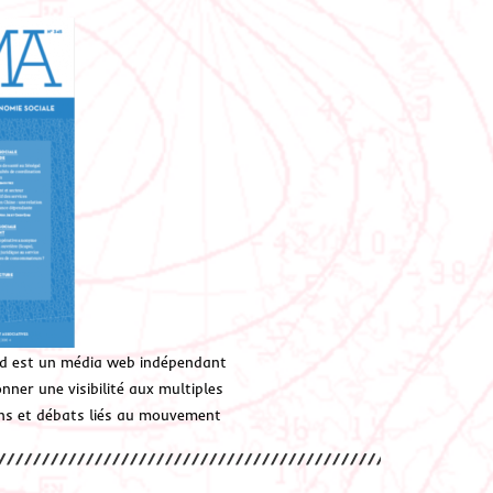
d est un média web indépendant
ner une visibilité aux multiples
ions et débats liés au mouvement