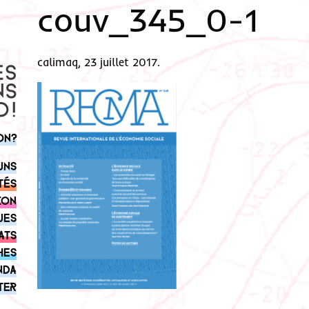
couv_345_0-1
calimaq, 23 juillet 2017.
on?
uns
tés
ion
ues
ats
hes
nda
ter