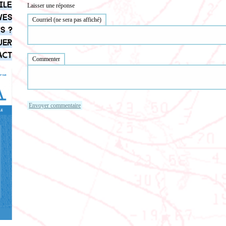
ile
Laisser une réponse
ves
Courriel (ne sera pas affiché)
s ?
uer
act
Commenter