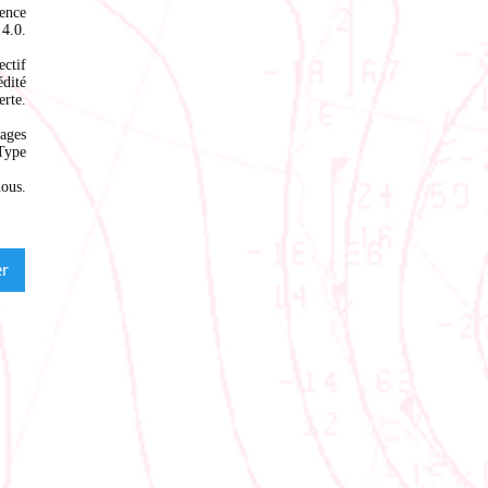
ence
4.0
.
ectif
édité
rte.
ages
Type
nous
.