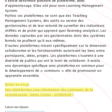
Il existe désormais pléthore de plateforme, dites
d’apprentissage. Elles ont pour nom Learning Management
System.
Parfois ces plateformes ne sont que des Teaching
Management Systems, des outils au service des
gestionnaires et de leur volonté de surveiller des indicateurs
chiffrés et de pister qui apprend quoi (learning analytics). Les
données capturées par ces gestionnaires dans des systèmes
fermés ne profitent qu’à eux-mêmes.
D’autres plateformes misent spécifiquement sur la dimension
collaborative et les fonctionnalités autorisant les liens entre
participants, idées, projets. Les plateformes s’ouvrent à une
diversité de publics qui ont le loisir de collaborer. Il existe
une dynamique spécifique avec plateforme en commun pour
le développement de « communs » afin de promouvoir un
apprendre ensemble.
[Billet de blog]
Des plateformes pour développer des communs de la
connaissance , Denis Cristol , 20180929 ]
Laisser une réponse