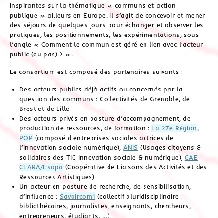
inspirantes sur la thématique « communs et action
publique » ailleurs en Europe. Il s’agit de concevoir et mener
des séjours de quelques jours pour échanger et observer les
pratiques, les positionnements, les expérimentations, sous
l’angle « Comment le commun est géré en lien avec l’acteur
public (ou pas) ? ».
Le consortium est composé des partenaires suivants :
Des acteurs publics déjà actifs ou concernés par la
question des communs : Collectivités de Grenoble, de
Brest et de Lille
Des acteurs privés en posture d’accompagnement, de
production de ressources, de formation :
La 27e Région
,
POP
(composé d’entreprises sociales actrices de
l’innovation sociale numérique),
ANIS
(Usages citoyens &
solidaires des TIC Innovation sociale & numérique),
CAE
CLARA/Esopa
(Coopérative de Liaisons des Activités et des
Ressources Artistiques)
Un acteur en posture de recherche, de sensibilisation,
d’influence :
Savoircom1
(collectif pluridisciplinaire :
bibliothécaires, journalistes, enseignants, chercheurs,
entrepreneurs, étudiants, …)