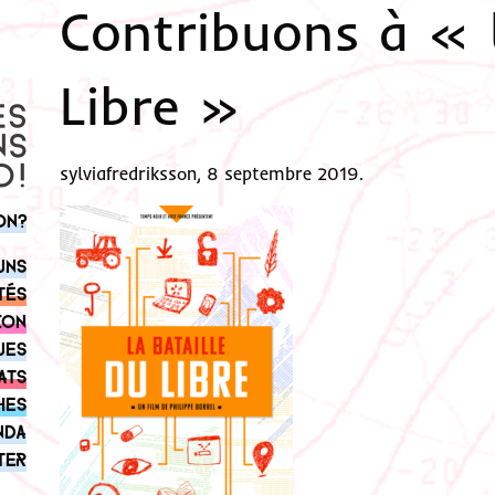
Contribuons à « l
Libre »
sylviafredriksson, 8 septembre 2019.
on?
uns
tés
ion
ues
ats
hes
nda
ter