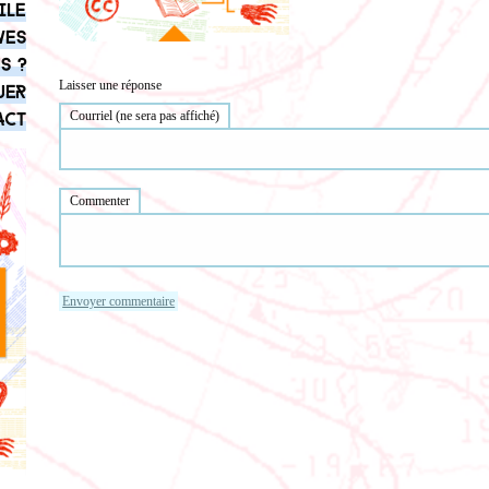
ile
ves
s ?
Laisser une réponse
uer
act
Courriel (ne sera pas affiché)
Commenter