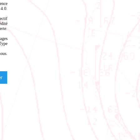
ence
4.0
.
ectif
édité
rte.
ages
Type
nous
.