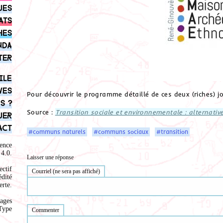
ues
ats
hes
nda
ter
ile
ves
Pour découvrir le programme détaillé de ces deux (riches) jo
s ?
Source :
Transition sociale et environnementale : alternati
uer
act
#communs naturels
#communs sociaux
#transition
ence
4.0
.
Laisser une réponse
ectif
Courriel (ne sera pas affiché)
édité
rte.
ages
Type
Commenter