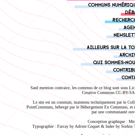
Communs numériq
Déb
Recherc
Age
Newslet
Ailleurs sur la to
Archi
Qui sommes-nou
Contrib
Cont
Sauf mention contraire, les contenus de ce blog sont sous
Lic
Creative Commons CC-BY-SA 
Le site est un commun, maintenu techniquement par le
Coll
PointCommuns
, hébergé par le
Hébergement En Communs
, et 
par une communauté ouve
Conception graphique :
Mir
Typographie : Farray by
Adrien Coque
t & Inder by
Sorkin 