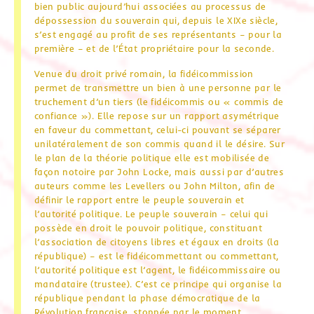
bien public aujourd’hui associées au processus de
dépossession du souverain qui, depuis le XIXe siècle,
s’est engagé au profit de ses représentants – pour la
première – et de l’État propriétaire pour la seconde.
Venue du droit privé romain, la fidéicommission
permet de transmettre un bien à une personne par le
truchement d’un tiers (le fidéicommis ou « commis de
confiance »). Elle repose sur un rapport asymétrique
en faveur du commettant, celui-ci pouvant se séparer
unilatéralement de son commis quand il le désire. Sur
le plan de la théorie politique elle est mobilisée de
façon notoire par John Locke, mais aussi par d’autres
auteurs comme les Levellers ou John Milton, afin de
définir le rapport entre le peuple souverain et
l’autorité politique. Le peuple souverain – celui qui
possède en droit le pouvoir politique, constituant
l’association de citoyens libres et égaux en droits (la
république) – est le fidéicommettant ou commettant,
l’autorité politique est l’agent, le fidéicommissaire ou
mandataire (trustee). C’est ce principe qui organise la
république pendant la phase démocratique de la
Révolution française, stoppée par le moment