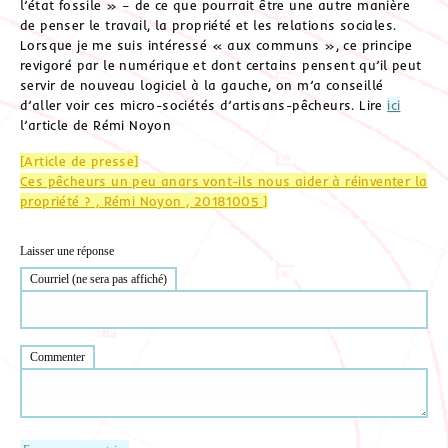
l’état fossile » – de ce que pourrait être une autre manière
de penser le travail, la propriété et les relations sociales.
Lorsque je me suis intéressé « aux communs », ce principe
revigoré par le numérique et dont certains pensent qu’il peut
servir de nouveau logiciel à la gauche, on m’a conseillé
d’aller voir ces micro-sociétés d’artisans-pêcheurs. Lire
ici
l’article de Rémi Noyon
[Article de presse]
Ces pêcheurs un peu anars vont-ils nous aider à réinventer la
propriété ? , Rémi Noyon , 20181005 ]
Laisser une réponse
Courriel (ne sera pas affiché)
Commenter