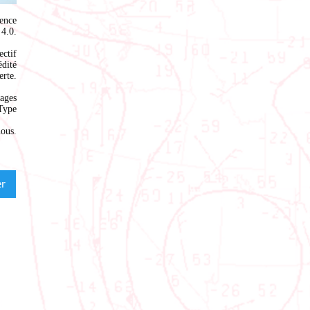
ence
4.0
.
ectif
édité
rte.
ages
Type
nous
.