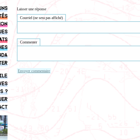
uns
Laisser une réponse
tés
Courriel (ne sera pas affiché)
ion
ues
ats
Commenter
hes
nda
ter
ile
ves
s ?
uer
act