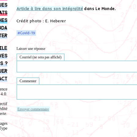
ues
Article à lire dans son intégralité
dans Le Monde.
ats
hes
Crédit photo : E. Heberer
nda
#Covid-19
ter
ile
Laisser une réponse
ves
Courriel (ne sera pas affiché)
s ?
uer
act
Commenter
ence
4.0
.
ectif
édité
rte.
ages
Type