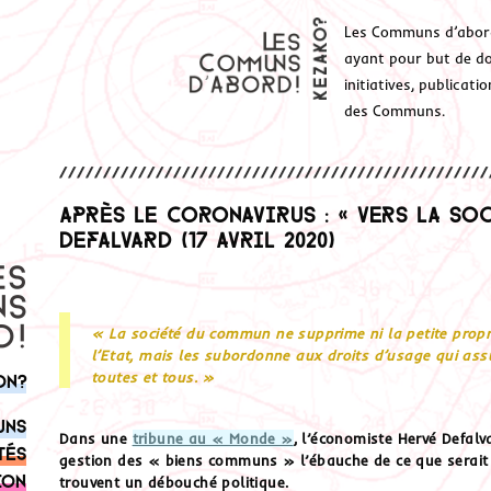
Les Communs d’abor
ayant pour but de don
initiatives, publicat
des Communs.
Après le coronavirus : « Vers la so
Defalvard (17 avril 2020)
« La société du commun ne supprime ni la petite propri
l’Etat, mais les subordonne aux droits d’usage qui ass
toutes et tous. »
on?
uns
Dans une
tribune au « Monde »
, l’économiste Hervé Defalv
tés
gestion des « biens communs » l’ébauche de ce que serait le
ion
trouvent un débouché politique.