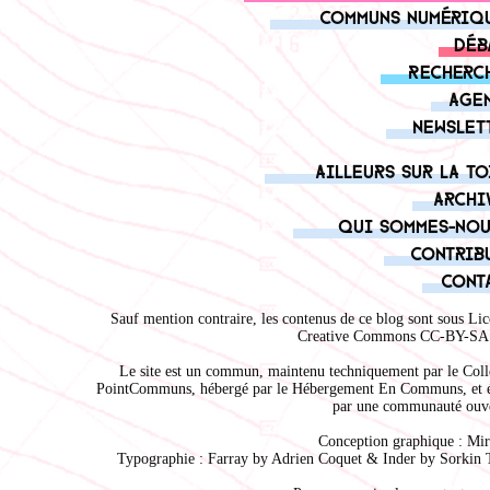
Communs numériq
Déb
Recherc
Age
Newslet
Ailleurs sur la to
Archi
Qui sommes-nou
Contrib
Cont
Sauf mention contraire, les contenus de ce blog sont sous
Lic
Creative Commons CC-BY-SA 
Le site est un commun, maintenu techniquement par le
Coll
PointCommuns
, hébergé par le
Hébergement En Communs
, et 
par une communauté ouve
Conception graphique :
Mir
Typographie : Farray by
Adrien Coque
t & Inder by
Sorkin 