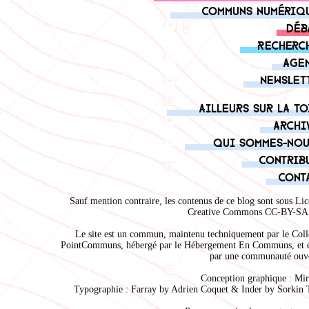
Communs numériq
Déb
Recherc
Age
Newslet
Ailleurs sur la to
Archi
Qui sommes-nou
Contrib
Cont
Sauf mention contraire, les contenus de ce blog sont sous
Lic
Creative Commons CC-BY-SA 
Le site est un commun, maintenu techniquement par le
Coll
PointCommuns
, hébergé par le
Hébergement En Communs
, et 
par une communauté ouve
Conception graphique :
Mir
Typographie : Farray by
Adrien Coque
t & Inder by
Sorkin 