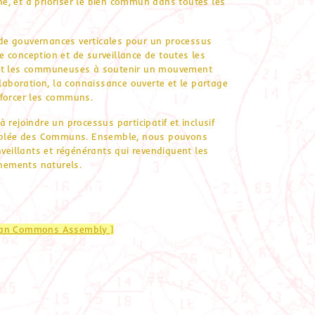
nne, et à prioriser le bien commun dans toutes les
s de gouvernances verticales pour un processus
de conception et de surveillance de toutes les
t les communeuses à soutenir un mouvement
llaboration, la connaissance ouverte et le partage
nforcer les communs.
rejoindre un processus participatif et inclusif
semblée des Communs. Ensemble, nous pouvons
nveillants et régénérants qui revendiquent les
nements naturels.
ean Commons Assembly ]