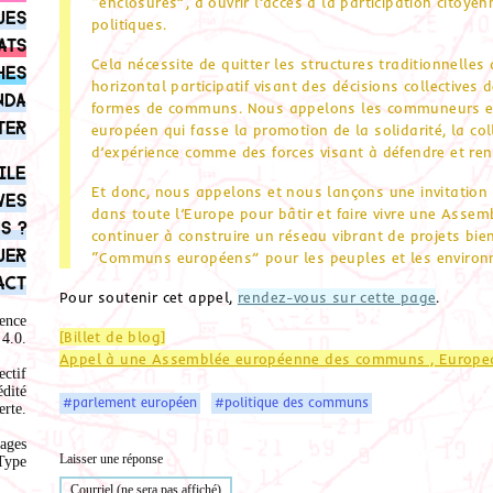
“enclosures”, à ouvrir l’accès à la participation citoye
ues
politiques.
ats
Cela nécessite de quitter les structures traditionnelle
hes
horizontal participatif visant des décisions collectives 
nda
formes de communs. Nous appelons les communeurs e
ter
européen qui fasse la promotion de la solidarité, la co
d’expérience comme des forces visant à défendre et re
ile
Et donc, nous appelons et nous lançons une invitation à 
ves
dans toute l’Europe pour bâtir et faire vivre une As
s ?
continuer à construire un réseau vibrant de projets bie
uer
“Communs européens” pour les peuples et les environ
act
Pour soutenir cet appel,
rendez-vous sur cette page
.
ence
[Billet de blog]
4.0
.
Appel à une Assemblée européenne des communs , Europ
ectif
édité
#parlement européen
#politique des communs
rte.
ages
Laisser une réponse
Type
Courriel (ne sera pas affiché)