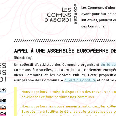
Les Communs d’abor
ayant pour but de don
initiatives, publicat
des Communs.
Appel à une Assemblée européenne d
[Billet de blog]
Un collectif d’activistes des Communs organisent
du 15 a
Communs à Bruxelles, qui aura lieu au Parlement européen
Biens Communs et les Services Publics. Cette proposi
européenne des Communs »
ouvert à signature
et dont voic
on?
Nous appelons la mise à disposition des ressources pour 
développer et faire perdurer nos communs.
uns
Nous appelons les gouvernements nationaux, les collecti
tés
Européenne à faciliter la défense et la croissance des 
ion