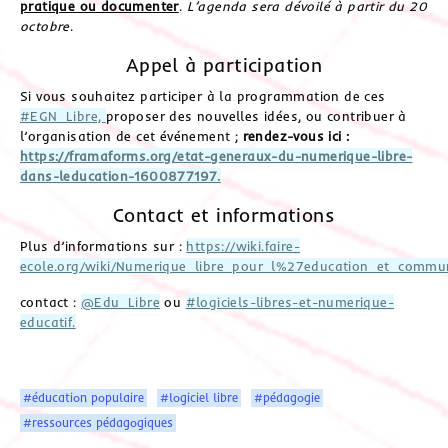
pratique ou documenter
.
L’agenda sera dévoilé à partir du 20
octobre
.
Appel à participation
Si vous souhaitez participer à la programmation de ces
#EGN_Libre,
proposer des nouvelles idées, ou contribuer à
l’organisation de cet événement ;
rendez-vous ici :
https://framaforms.org/etat-generaux-du-numerique-libre-
dans-leducation-1600877197.
Contact et informations
Plus d’informations sur :
https://wiki.faire-
ecole.org/wiki/Numerique_libre_pour_l%27education_et_comm
contact :
@Edu_Libre
ou
#logiciels-libres-et-numerique-
educatif.
#éducation populaire
#logiciel libre
#pédagogie
#ressources pédagogiques