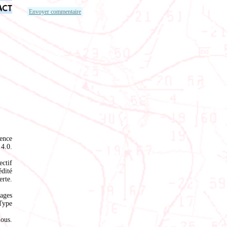
act
ence
4.0
.
ectif
édité
rte.
ages
Type
nous
.