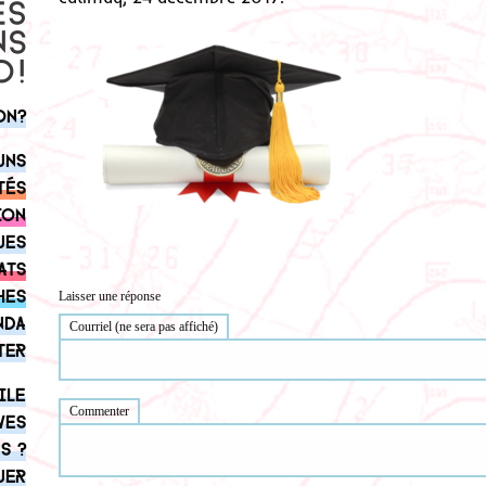
on?
uns
tés
ion
ues
ats
hes
Laisser une réponse
nda
Courriel (ne sera pas affiché)
ter
ile
Commenter
ves
s ?
uer