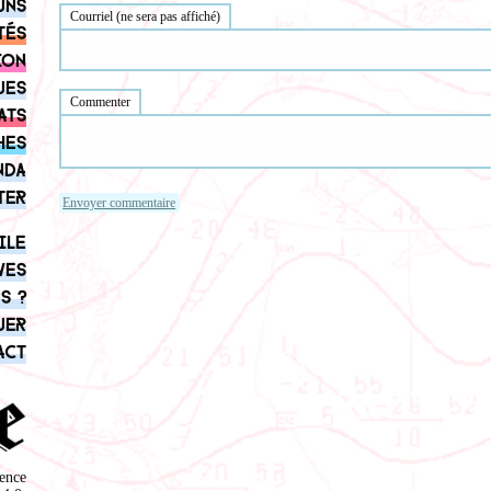
uns
Courriel (ne sera pas affiché)
tés
ion
ues
Commenter
ats
hes
nda
ter
ile
ves
s ?
uer
act
ence