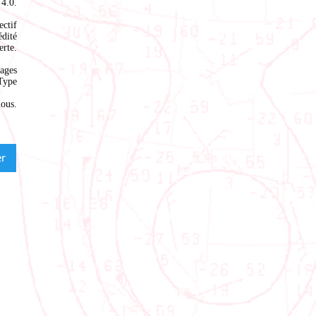
4.0
.
ectif
édité
rte.
ages
Type
nous
.