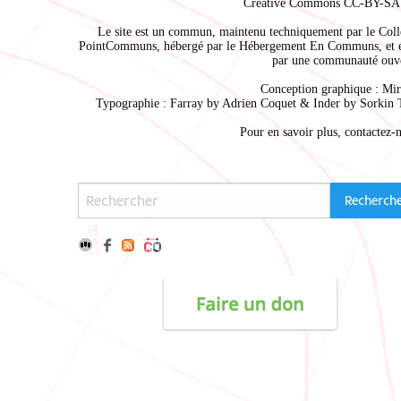
Creative Commons CC-BY-SA 
Le site est un commun, maintenu techniquement par le
Coll
PointCommuns
, hébergé par le
Hébergement En Communs
, et 
par une communauté ouve
Conception graphique :
Mir
Typographie : Farray by
Adrien Coque
t & Inder by
Sorkin 
Pour en savoir plus,
contactez-