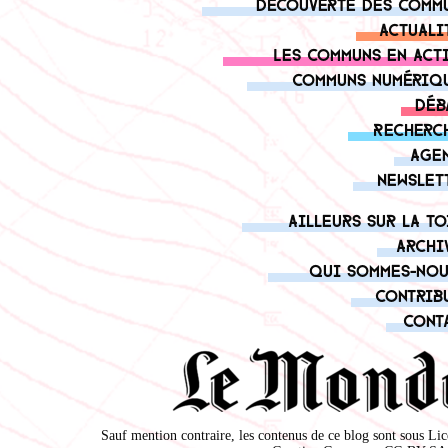
Découverte des comm
Actuali
Les communs en act
Communs numériq
Déb
Recherc
Age
Newslet
Ailleurs sur la to
Archi
Qui sommes-nou
Contrib
Cont
Sauf mention contraire, les contenus de ce blog sont sous
Lic