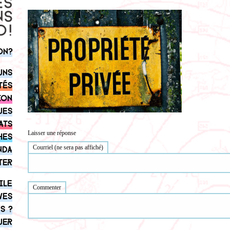
on?
uns
tés
ion
ues
ats
Laisser une réponse
hes
Courriel (ne sera pas affiché)
nda
ter
ile
Commenter
ves
s ?
uer