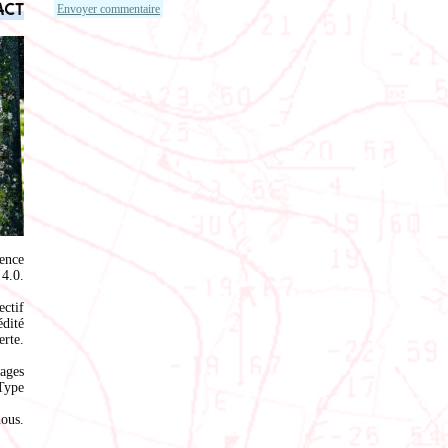
act
ence
4.0
.
ectif
édité
rte.
ages
Type
nous
.