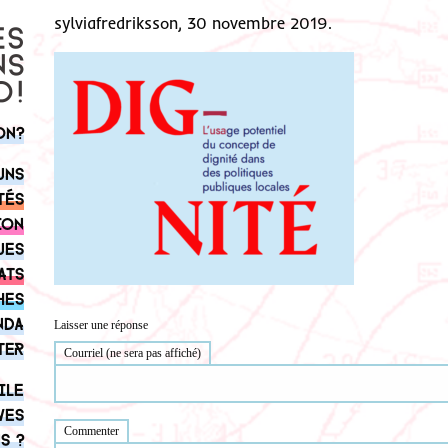
sylviafredriksson, 30 novembre 2019.
on?
uns
tés
ion
ues
ats
hes
nda
Laisser une réponse
ter
Courriel (ne sera pas affiché)
ile
ves
Commenter
s ?