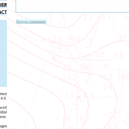
uer
act
ence
4.0
.
ectif
édité
rte.
ages