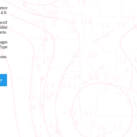
ence
4.0
.
ectif
édité
rte.
ages
Type
nous
.