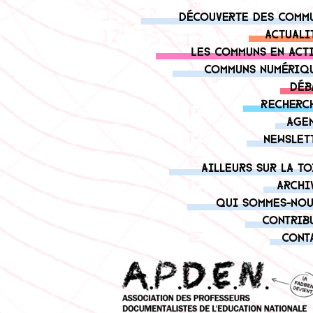
Découverte des comm
Actuali
Les communs en act
Communs numériq
Déb
Recherc
Age
Newslet
Ailleurs sur la to
Archi
Qui sommes-nou
Contrib
Cont