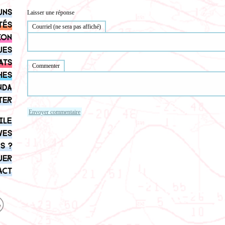
uns
Laisser une réponse
tés
Courriel (ne sera pas affiché)
ion
ues
ats
Commenter
hes
nda
ter
ile
ves
s ?
uer
act