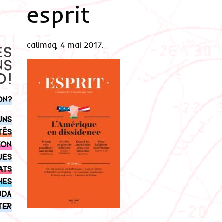
esprit
calimaq, 4 mai 2017.
on?
uns
tés
ion
ues
ats
hes
nda
ter