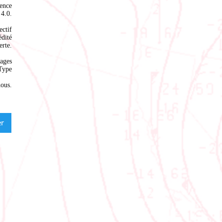
ence
4.0
.
ectif
édité
rte.
ages
Type
nous
.