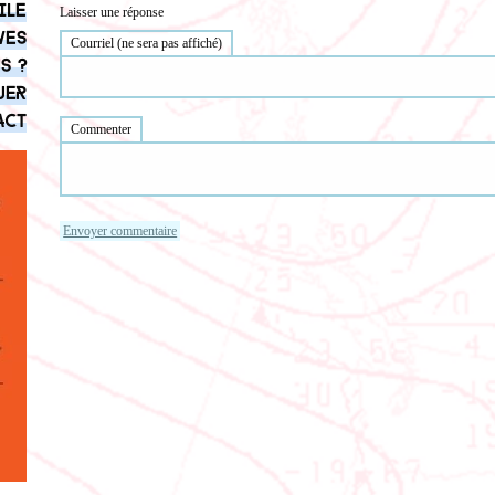
ile
Laisser une réponse
ves
Courriel (ne sera pas affiché)
s ?
uer
act
Commenter