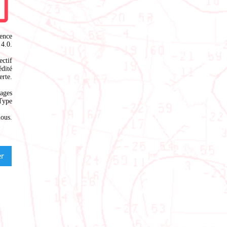
ence
4.0
.
ectif
édité
rte.
ages
Type
nous
.