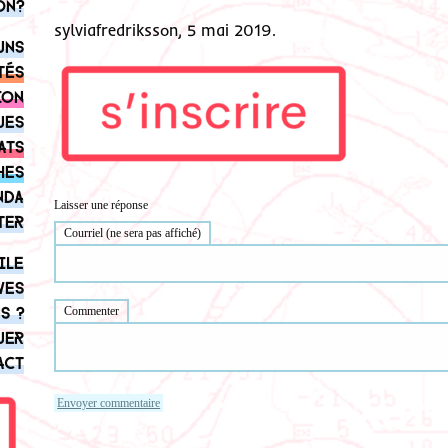
on?
sylviafredriksson, 5 mai 2019.
uns
tés
ion
ues
ats
hes
nda
Laisser une réponse
ter
Courriel (ne sera pas affiché)
ile
ves
s ?
Commenter
uer
act