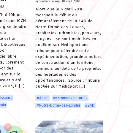
sylviafredriksson, 10 avril 2018.
018.
Alors que le 6 avril 2018
17h à 19h au
marquait le début du
umérique (CCN
démantèlement de la ZAD de
urg se tiendra
Notre-Dame-des-Landes,
ée à
architectes, urbanistes, penseurs,
ce est un
citoyens… se sont mobilisés en
e bibliothèque
publiant sur Mediapart une
par
tribune pour défendre cette
ia, libre
expérimentation, grandeur nature,
té, librement
de construction d’un territoire
 par des
commun, au-delà de la propriété,
ient sur la
des habitudes et des
projet a été
appartenances. Source : Tribune
 2003, il […]
publiée sur Médiapart […]
issance
#Appel
#communs naturels
emia
#Notre-Dame-des-Landes
#ZAD