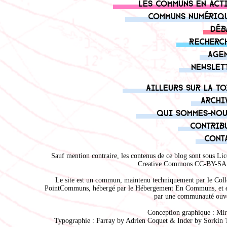
Les communs en act
Communs numériq
Déb
Recherc
Age
Newslet
Ailleurs sur la to
Archi
Qui sommes-nou
Contrib
Cont
Sauf mention contraire, les contenus de ce blog sont sous
Lic
Creative Commons CC-BY-SA 
Le site est un commun, maintenu techniquement par le
Coll
PointCommuns
, hébergé par le
Hébergement En Communs
, et 
par une communauté ouve
Conception graphique :
Mir
Typographie : Farray by
Adrien Coque
t & Inder by
Sorkin 