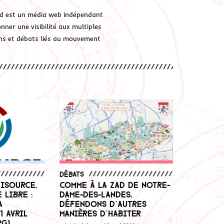
d est un média web indépendant
ner une visibilité aux multiples
ions et débats liés au mouvement
Débats
isource,
Comme à la ZAD de Notre-
 libre :
Dame-des-Landes,
a
défendons d’autres
1 avril
manières d’habiter
rg)