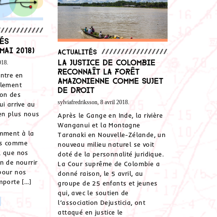
és
mai 2018)
Actualités
La justice de Colombie
018.
reconnaît la forêt
ntre en
amazonienne comme sujet
glement
de droit
ion des
sylviafredriksson, 8 avril 2018.
ui arrive au
en plus nous
Après le Gange en Inde, la rivière
Wanganui et la Montagne
amment à la
Taranaki en Nouvelle-Zélande, un
ts comme
nouveau milieu naturel se voit
, que nos
doté de la personnalité juridique.
n de nourrir
La Cour suprême de Colombie a
pour nos
donné raison, le 5 avril, au
mporte […]
groupe de 25 enfants et jeunes
qui, avec le soutien de
l’association Dejusticia, ont
attaqué en justice le