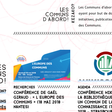
Les Communs d’abor
ayant pour but de don
initiatives, publicat
des Communs.
Recherches
Agenda
on?
Conférence de Gaël
Conférence Wik
Giraud : « L’Europe des
la bibliothèque
uns
communs » (18 mai 2018 –
un commun de l
Nantes)
connaissance (1
tés
2018 – Strasbou