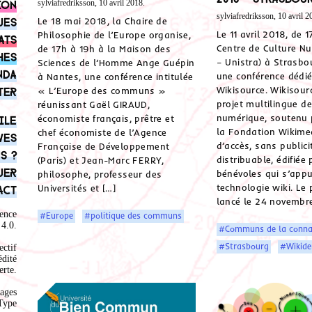
ion
sylviafredriksson, 10 avril 2018.
sylviafredriksson, 10 avril 2
ues
Le 18 mai 2018, la Chaire de
Le 11 avril 2018, de 
Philosophie de l’Europe organise,
ats
Centre de Culture N
de 17h à 19h à la Maison des
hes
– Unistra) à Strasbo
Sciences de l’Homme Ange Guépin
nda
une conférence dédi
à Nantes, une conférence intitulée
Wikisource. Wikisour
ter
« L’Europe des communs »
projet multilingue d
réunissant Gaël GIRAUD,
numérique, soutenu 
économiste français, prêtre et
ile
la Fondation Wikimed
chef économiste de l’Agence
ves
d’accès, sans publici
Française de Développement
s ?
distribuable, édifiée
(Paris) et Jean-Marc FERRY,
uer
bénévoles qui s’appu
philosophe, professeur des
technologie wiki. Le 
Universités et […]
act
lancé le 24 novembre
ence
#Europe
#politique des communs
4.0
.
#Communs de la conna
#Strasbourg
#Wikid
ectif
édité
rte.
ages
Type