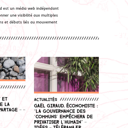
d est un média web indépendant
ner une visibilité aux multiples
ions et débats liés au mouvement
 et
Actualités
e la
Gaël Giraud, économiste :
artage – –
“La gouvernance des
‘communs’ empêchera de
privatiser l’humain” –
Idées – Télérama.fr