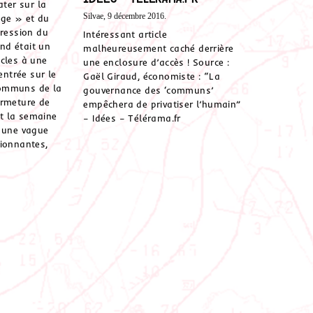
ater sur la
Silvae, 9 décembre 2016.
age » et du
pression du
Intéressant article
d était un
malheureusement caché derrière
cles à une
une enclosure d’accès ! Source :
entrée sur le
Gaël Giraud, économiste : “La
ommuns de la
gouvernance des ‘communs’
ermeture de
empêchera de privatiser l’humain”
t la semaine
– Idées – Télérama.fr
é une vague
ionnantes,