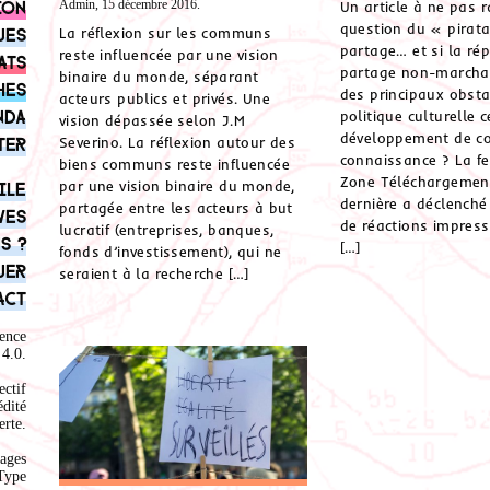
ion
Admin, 15 décembre 2016.
Un article à ne pas r
question du « pirat
ues
La réflexion sur les communs
partage… et si la ré
reste influencée par une vision
ats
partage non-marchan
binaire du monde, séparant
hes
des principaux obsta
acteurs publics et privés. Une
nda
politique culturelle c
vision dépassée selon J.M
développement de c
ter
Severino. La réflexion autour des
connaissance ? La f
biens communs reste influencée
Zone Téléchargemen
par une vision binaire du monde,
ile
dernière a déclench
partagée entre les acteurs à but
ves
de réactions impress
lucratif (entreprises, banques,
s ?
[…]
fonds d’investissement), qui ne
uer
seraient à la recherche […]
act
ence
4.0
.
ectif
édité
rte.
ages
Type