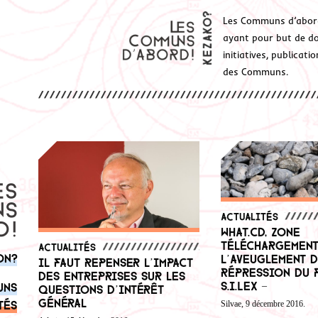
Les Communs d’abor
ayant pour but de don
initiatives, publicat
des Communs.
Actualités
What.cd, Zone
Téléchargement
Actualités
on?
l’aveuglement d
Il faut repenser l’impact
répression du p
des entreprises sur les
S.I.Lex –
uns
questions d’intérêt
général
tés
Silvae, 9 décembre 2016.