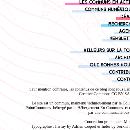
Les communs en act
Communs numériq
Déb
Recherc
Age
Newslet
Ailleurs sur la to
Archi
Qui sommes-nou
Contrib
Cont
Sauf mention contraire, les contenus de ce blog sont sous
Lic
Creative Commons CC-BY-SA 
Le site est un commun, maintenu techniquement par le
Coll
PointCommuns
, hébergé par le
Hébergement En Communs
, et 
par une communauté ouve
Conception graphique :
Mir
Typographie : Farray by
Adrien Coque
t & Inder by
Sorkin 