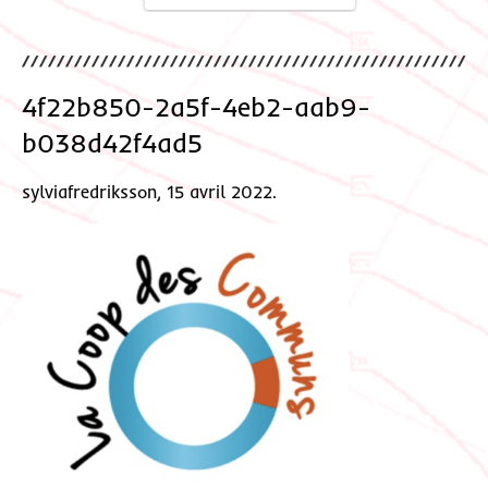
4f22b850-2a5f-4eb2-aab9-
b038d42f4ad5
sylviafredriksson, 15 avril 2022.