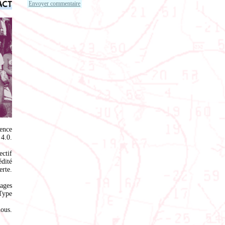
act
ence
4.0
.
ectif
édité
rte.
ages
Type
nous
.