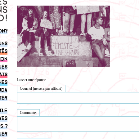
on?
uns
tés
ion
ues
ats
Laisser une réponse
hes
Courriel (ne sera pas affiché)
nda
ter
ile
Commenter
ves
s ?
uer