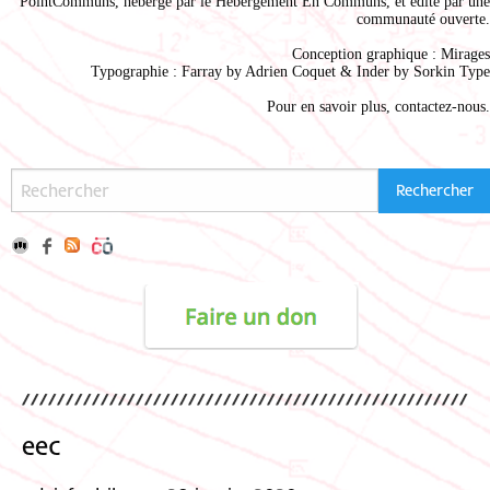
PointCommuns
, hébergé par le
Hébergement En Communs
, et édité par une
communauté ouverte.
Conception graphique :
Mirages
Typographie : Farray by
Adrien Coque
t & Inder by
Sorkin Type
Pour en savoir plus,
contactez-nous
.
eec