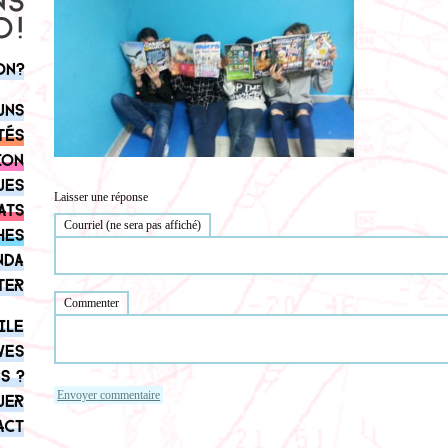
on?
uns
tés
ion
ues
Laisser une réponse
ats
Courriel (ne sera pas affiché)
hes
nda
ter
Commenter
ile
ves
s ?
uer
act