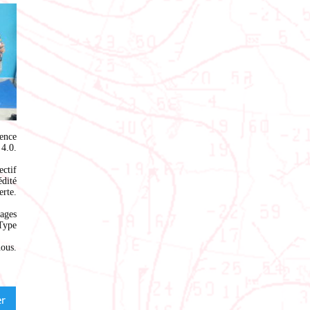
ence
4.0
.
ectif
édité
rte.
ages
Type
nous
.