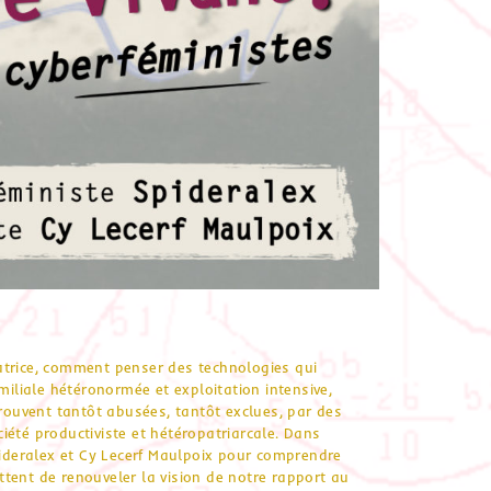
atrice, comment penser des technologies qui
miliale hétéronormée et exploitation intensive,
ouvent tantôt abusées, tantôt exclues, par des
iété productiviste et hétéropatriarcale. Dans
pideralex et Cy Lecerf Maulpoix pour comprendre
tent de renouveler la vision de notre rapport au