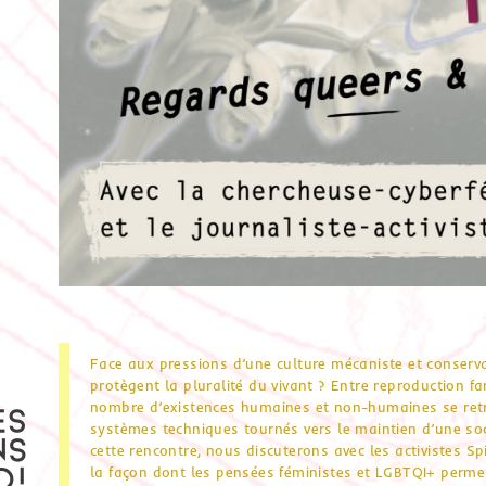
Face aux pressions d’une culture mécaniste et conserv
protègent la pluralité du vivant ? Entre reproduction fa
nombre d’existences humaines et non-humaines se retr
systèmes techniques tournés vers le maintien d’une soc
cette rencontre, nous discuterons avec les activistes S
la façon dont les pensées féministes et LGBTQI+ permet