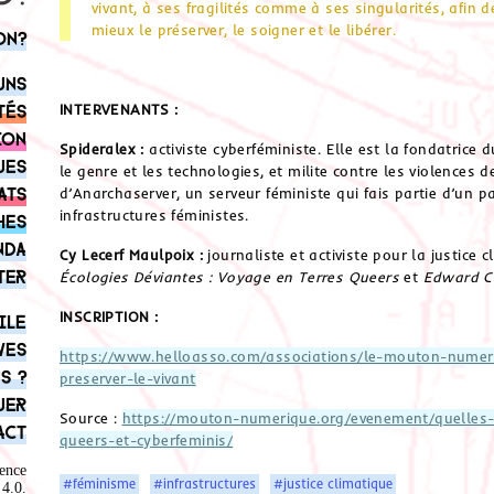
vivant, à ses fragilités comme à ses singularités, afin 
mieux le préserver, le soigner et le libérer.
on?
uns
INTERVENANTS :
tés
ion
Spideralex :
activiste cyberféministe. Elle est la fondatrice 
ues
le genre et les technologies, et milite contre les violences
ats
d’Anarchaserver, un serveur féministe qui fais partie d’un 
infrastructures féministes.
hes
nda
Cy Lecerf Maulpoix :
journaliste et activiste pour la justice c
ter
Écologies Déviantes : Voyage en Terres Queers
et
Edward Ca
INSCRIPTION :
ile
ves
https://www.helloasso.com/associations/le-mouton-numer
s ?
preserver-le-vivant
uer
Source :
https://mouton-numerique.org/evenement/quelles-t
act
queers-et-cyberfeminis/
ence
#féminisme
#infrastructures
#justice climatique
4.0
.