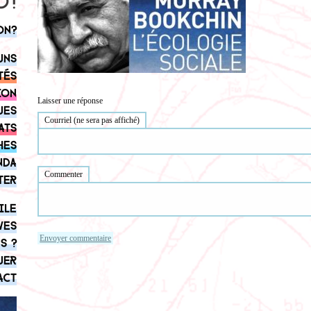
on?
uns
tés
ion
Laisser une réponse
ues
Courriel (ne sera pas affiché)
ats
hes
nda
Commenter
ter
ile
ves
s ?
uer
act