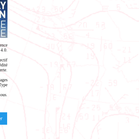
ence
4.0
.
ectif
édité
rte.
ages
Type
nous
.