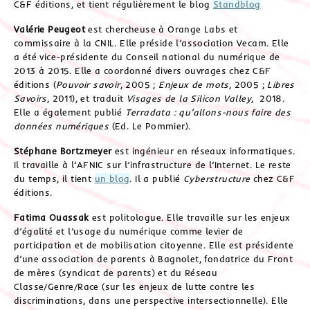
C&F éditions, et tient régulièrement le blog
Standblog
Valérie Peugeot
est chercheuse à Orange Labs et
commissaire à la CNIL. Elle préside l’association Vecam. Elle
a été vice-présidente du Conseil national du numérique de
2013 à 2015. Elle a coordonné divers ouvrages chez C&F
éditions (
Pouvoir savoir
, 2005 ;
Enjeux de mots
, 2005 ;
Libres
Savoirs
, 2011), et traduit
Visages de la Silicon Valley
, 2018.
Elle a également publié
Terradata : qu’allons-nous faire des
données numériques
(Ed. Le Pommier).
Stéphane Bortzmeyer
est ingénieur en réseaux informatiques.
Il travaille à l’AFNIC sur l’infrastructure de l’Internet. Le reste
du temps, il tient
un blog
. Il a publié
Cyberstructure
chez C&F
éditions.
Fatima Ouassak
est politologue. Elle travaille sur les enjeux
d’égalité et l’usage du numérique comme levier de
participation et de mobilisation citoyenne. Elle est présidente
d’une association de parents à Bagnolet, fondatrice du Front
de mères (syndicat de parents) et du Réseau
Classe/Genre/Race (sur les enjeux de lutte contre les
discriminations, dans une perspective intersectionnelle). Elle