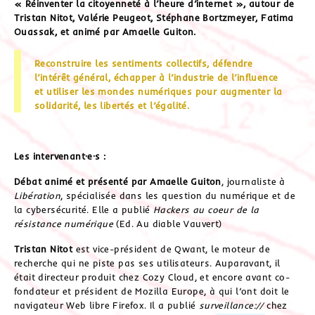
« Réinventer la citoyenneté à l’heure d’internet », autour de
Tristan Nitot, Valérie Peugeot, Stéphane Bortzmeyer, Fatima
Ouassak, et animé par Amaelle Guiton.
Reconstruire les sentiments collectifs, défendre
l’intérêt général, échapper à l’industrie de l’influence
et utiliser les mondes numériques pour augmenter la
solidarité, les libertés et l’égalité.
Les intervenant·e·s :
Débat animé et présenté par Amaelle Guiton
, journaliste à
Libération
, spécialisée dans les question du numérique et de
la cybersécurité. Elle a publié
Hackers au coeur de la
résistance numérique
(Ed. Au diable Vauvert)
Tristan Nitot
est vice-président de Qwant, le moteur de
recherche qui ne piste pas ses utilisateurs. Auparavant, il
était directeur produit chez Cozy Cloud, et encore avant co-
fondateur et président de Mozilla Europe, à qui l’ont doit le
navigateur Web libre Firefox. Il a publié
surveillance://
chez