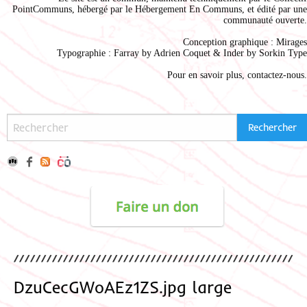
PointCommuns
, hébergé par le
Hébergement En Communs
, et édité par une
communauté ouverte.
Conception graphique :
Mirages
Typographie : Farray by
Adrien Coque
t & Inder by
Sorkin Type
Pour en savoir plus,
contactez-nous
.
DzuCecGWoAEz1ZS.jpg large