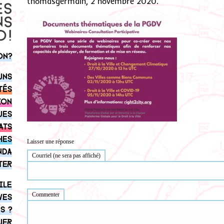
thomasgermain, 2 novembre 2020.
on?
uns
tés
ion
ues
ats
hes
Laisser une réponse
nda
Courriel (ne sera pas affiché)
ter
ile
Commenter
ves
s ?
uer